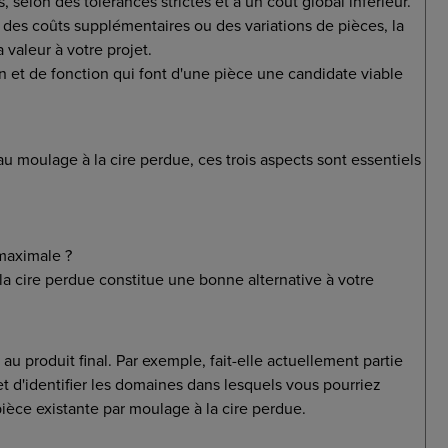
selon des tolérances strictes et à un coût global inférieur.
, des coûts supplémentaires ou des variations de pièces, la
valeur à votre projet.
ion et de fonction qui font d'une pièce une candidate viable
au moulage à la cire perdue, ces trois aspects sont essentiels
 maximale ?
la cire perdue constitue une bonne alternative à votre
u produit final. Par exemple, fait-elle actuellement partie
 d'identifier les domaines dans lesquels vous pourriez
èce existante par moulage à la cire perdue.