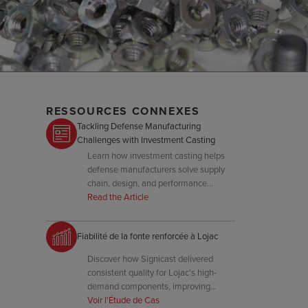
RESSOURCES CONNEXES
Tackling Defense Manufacturing
Challenges with Investment Casting
Learn how investment casting helps
defense manufacturers solve supply
chain, design, and performance
challenges while improving efficiency
Read the Article
and reliability.
Fiabilité de la fonte renforcée à Lojac
Discover how Signicast delivered
consistent quality for Lojac’s high-
demand components, improving
uptime and reducing defect rates.
Voir l'Étude de Cas