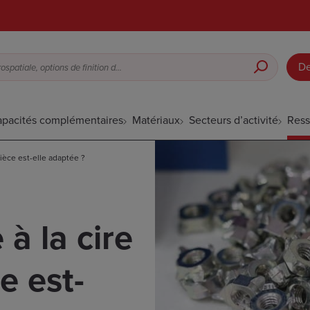
De
Fonderie à cire perdue pour l’aérospatiale, options de finition de surface, etc.
pacités complémentaires
Matériaux
Secteurs d’activité
Ress
pièce est-elle adaptée ?
à la cire
e est-