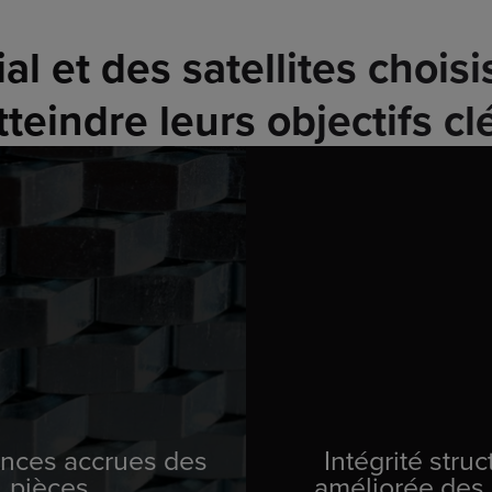
al et des satellites chois
tteindre leurs objectifs cl
nces accrues des
Intégrité struc
pièces
améliorée des