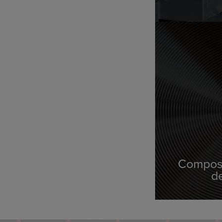
Composan
de