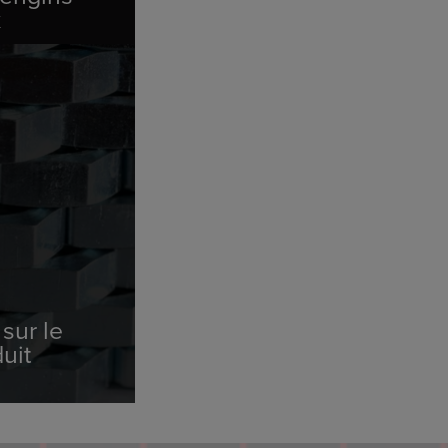
x
sur le
uit