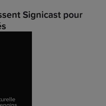
issent Signicast pour
és
turelle
 engins