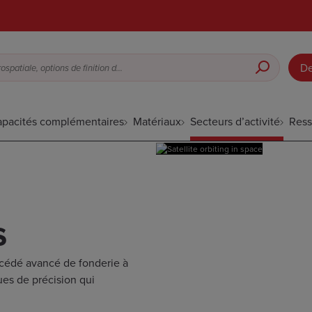
De
Fonderie à cire perdue pour l’aérospatiale, options de finition de surface, etc.
pacités complémentaires
Matériaux
Secteurs d’activité
Ress
s
rocédé avancé de fonderie à
ues de précision qui