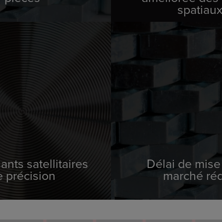
spatiau
ts satellitaires
Délai de mise 
 précision
marché réd