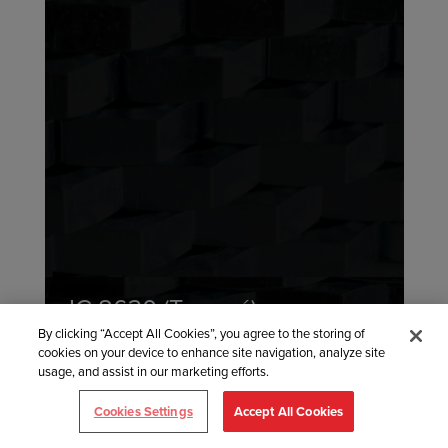
IC 8630 (Trempé)
By clicking “Accept All Cookies”, you agree to the storing of
cookies on your device to enhance site navigation, analyze site
usage, and assist in our marketing efforts.
Cookies Settings
Accept All Cookies