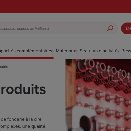
De
Fonderie à cire perdue pour l’aérospatiale, options de finition de surface, etc.
pacités complémentaires
Matériaux
Secteurs d’activité
Ress
joutée
roduits
de fonderie à la cire
complexes, une qualité