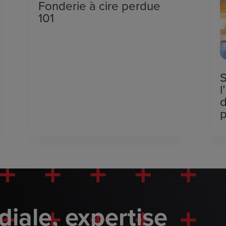
Fonderie à cire perdue
101
j
S
l
d
p
iale, expertise