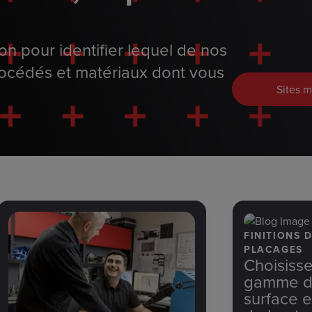
tion pour identifier lequel de nos
rocédés et matériaux dont vous
Sites 
FINITIONS 
PLACAGES
Choisisse
gamme de
surface 