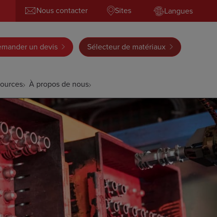
Nous contacter
Sites
Langues
mander un devis
Sélecteur de matériaux
ources
À propos de nous