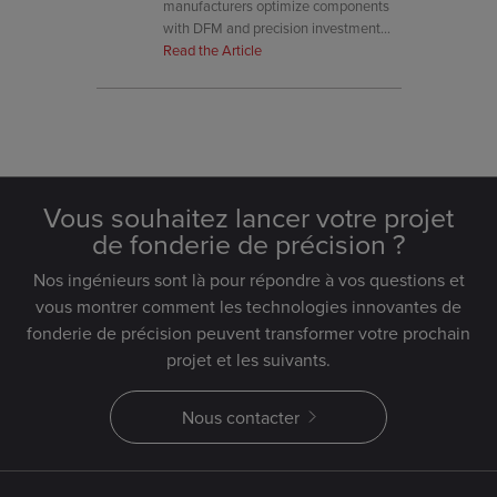
manufacturers optimize components
with DFM and precision investment
casting for improved performance and
Read the Article
lower production costs.
Vous souhaitez lancer votre projet
de fonderie de précision ?
Nos ingénieurs sont là pour répondre à vos questions et
vous montrer comment les technologies innovantes de
fonderie de précision peuvent transformer votre prochain
projet et les suivants.
Nous contacter