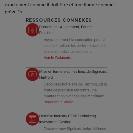
exactement comme il doit être et fonctionne comme
prévu." »
RESSOURCES CONNEXES
Économies : Ajustement, Forme,
Fonction
Voyez comment la conception pour la
coulée améliore les performances des
pièces et réduit les coûts en
optimisant la géométrie, les tolérances
Voir le Webinaire
et les opportunités de consolidation.
Mise en lumière sur les lieux de Signicast
Hartford
Découvrez notre site de Hartford, où la
fonte de précision rencontre une
manutention avancée des matériaux
et un contrôle de procédé pour offrir
Regarder la Vidéo
une répétabilité supérieure.
Defense Industry DFM: Optimizing
Investment Casting
Discover how Signicast helps defense