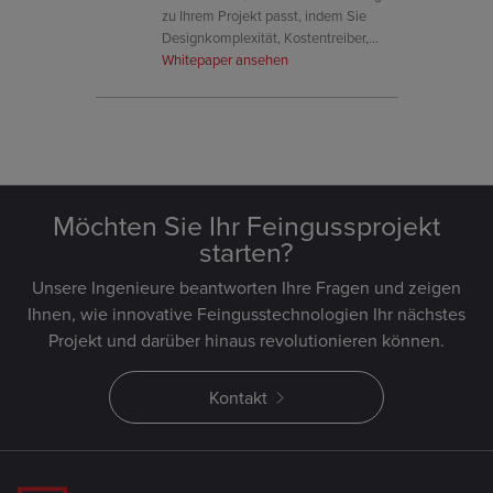
zu Ihrem Projekt passt, indem Sie
Designkomplexität, Kostentreiber,
Reduzierung der Vorlaufzeiten und
Whitepaper ansehen
Flexibilität im Volumen untersuchen.
Möchten Sie Ihr Feingussprojekt
starten?
Unsere Ingenieure beantworten Ihre Fragen und zeigen
Ihnen, wie innovative Feingusstechnologien Ihr nächstes
Projekt und darüber hinaus revolutionieren können.
Kontakt