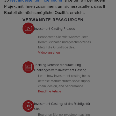
30
fest angestellten Ingenieuren
arbeiten wir bei jedem
Projekt mit Ihnen zusammen, um sicherzustellen, dass Ihr
Bauteil die höchstmögliche Qualität erreicht.
VERWANDTE RESSOURCEN
Investment-Casting-Prozess
Beobachten Sie, wie Wachsmuster,
Keramikschalen und geschmolzenes
Metall die Grundlage des
Investitionsgusses bilden –
Video ansehen
präzisionsgefertigt von Signicast.
Tackling Defense Manufacturing
Challenges with Investment Casting
Learn how investment casting helps
defense manufacturers solve supply
chain, design, and performance
challenges while improving efficiency
Read the Article
and reliability.
Investment Casting: Ist das Richtige für
Sie?
Bewerten Sie, ob Investmentcasting