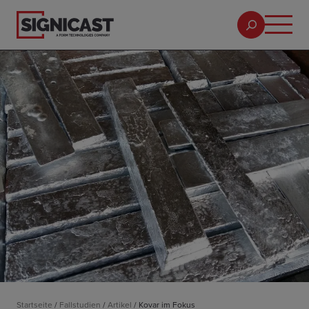
Startseite
/
Fallstudien
/
Artikel
/
Kovar im Fokus