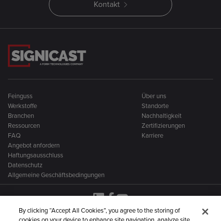
Kontakt
Feinguss
Über uns
Werkstoffe
Standorte
Branchen
Nachhaltigkeit
Ressourcen
Zertifizierungen
FAQ
Karriere
Angebot anfordern
Haftungsausschluss
Datenschutz
Allgemeine Geschäftsbedingungen
By clicking “Accept All Cookies”, you agree to the storing of
cookies on your device to enhance site navigation, analyze site