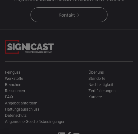
Kontakt
Feinguss
Über uns
Werkstoffe
Standorte
Branchen
Nachhaltigkeit
Ressourcen
Zertifizierungen
FAQ
Karriere
Angebot anfordern
Haftungsausschluss
Datenschutz
Allgemeine Geschäftsbedingungen