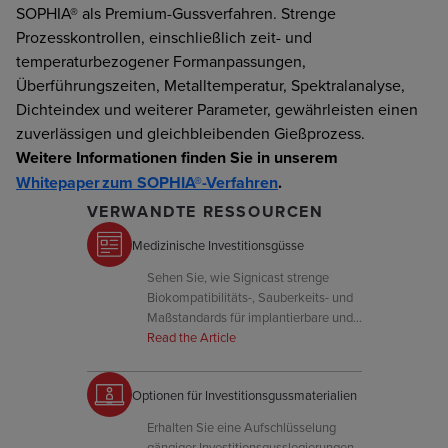
SOPHIA® als Premium-Gussverfahren. Strenge
Prozesskontrollen, einschließlich zeit- und
temperaturbezogener Formanpassungen,
Überführungszeiten, Metalltemperatur, Spektralanalyse,
Dichteindex und weiterer Parameter, gewährleisten einen
zuverlässigen und gleichbleibenden Gießprozess.
Weitere Informationen finden Sie in unserem
Whitepaper zum SOPHIA®-Verfahren
.
VERWANDTE RESSOURCEN
Medizinische Investitionsgüsse
Sehen Sie, wie Signicast strenge
Biokompatibilitäts-, Sauberkeits- und
Maßstandards für implantierbare und
chirurgische Gussteile erfüllt.
Read the Article
Optionen für Investitionsgussmaterialien
Erhalten Sie eine Aufschlüsselung
gängiger Investitionsgusslegierungen