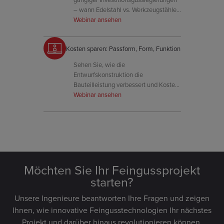
– wann Edelstahl vs. Werkzeugstähle
verwendet werden und wie man
Webinar ansehen
Härte, Korrosionsbeständigkeit und
Kosten ausbalanciert.
Kosten sparen: Passform, Form, Funktion
Sehen Sie, wie die
Entwurfskonstruktion die
Bauteilleistung verbessert und Kosten
senkt, indem Geometrie, Toleranzen
Webinar ansehen
und Konsolidierungsmöglichkeiten
optimiert werden.
Möchten Sie Ihr Feingussprojekt
starten?
Unsere Ingenieure beantworten Ihre Fragen und zeigen
Ihnen, wie innovative Feingusstechnologien Ihr nächstes
Projekt und darüber hinaus revolutionieren können.