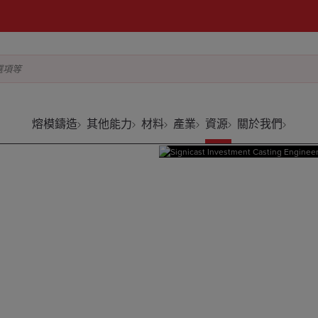
選項等
熔模鑄造
其他能力
材料
產業
資源
關於我們