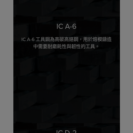
IC A-6
IC A-6 工具鋼為高碳高鉻鋼，用於熔模鑄造
中需要耐磨耗性與韌性的工具。
IC D-2