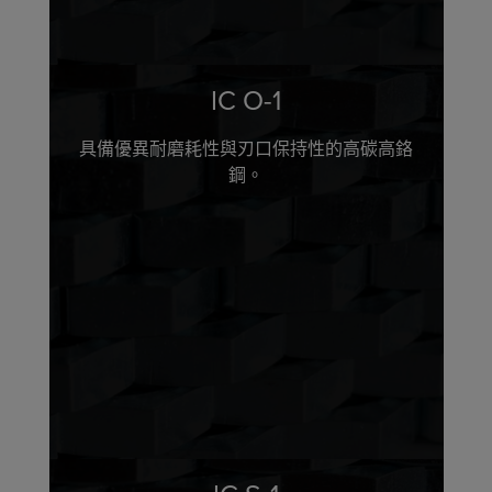
IC O-1
具備優異耐磨耗性與刃口保持性的高碳高鉻
鋼。