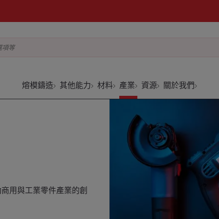
選項等
熔模鑄造
其他能力
材料
產業
資源
關於我們
推動商用與工業零件產業的創