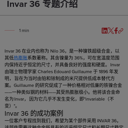
Invar 36 专题介绍
1
min
Invar 36 在业内也称为 Nilo 36，是一种镍铁超级合金，以
其低
热膨胀
系数著称。其含镍量为 36%，可在宽温度范围
内保持近乎恒定的尺寸，并具备良好的强度和硬度。 Invar
由瑞士物理学家 Charles Edouard Guillaume 于 1896 年发
明， 旨在为当时由铂和铱制成的米尺提供低成本替代方
案。Guillaume 的研究促成了一种价格相对低廉的铁镍合金
——一种类似钢的材料——其受热膨胀极小。他将该合金命
名为 Invar， 因为它几乎不发生变化，即"invariable（不
变）"。
Invar 36 的成功案例
一位客户专程找到我们，希望为某个部件采用 INVAR 36，
该部件需要这种合金所具有的近乎恒定尺寸和长期尺寸稳定