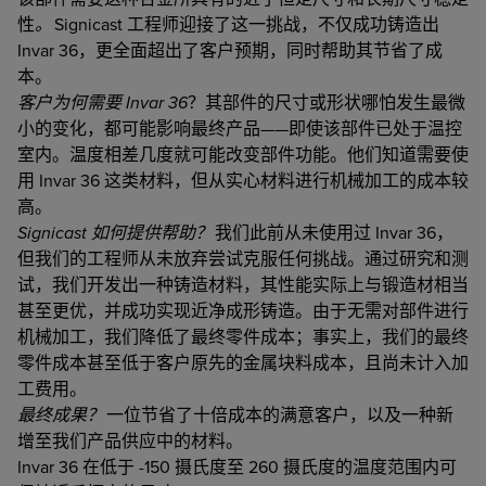
性
。
Signicast 工程师迎接了这一挑战，不仅成功铸造出
Invar 36，更全面超出了客户预期，同时帮助其节省了成
本。
客户为何需要 Invar 36
？其部件的尺寸或形状哪怕发生最微
小的变化，都可能影响最终产品——即使该部件已处于温控
室内。温度相差几度就可能改变部件功能。他们知道需要使
用 Invar 36 这类材料，但从实心材料进行机械加工的成本较
高。
Signicast 如何提供帮助？
我们此前从未使用过 Invar 36，
但我们的工程师从未放弃尝试克服任何挑战。通过研究和测
试，我们开发出一种铸造材料，其性能实际上与锻造材相当
甚至更优，并成功实现近净成形铸造。由于无需对部件进行
机械加工，我们降低了最终零件成本；事实上，我们的最终
零件成本甚至低于客户原先的金属块料成本，且尚未计入加
工费用。
最终成果？
一位节省了十倍成本的满意客户，以及一种新
增至我们产品供应中的材料。
Invar 36 在低于 -150 摄氏度至 260 摄氏度的温度范围内可