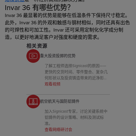
Invar 36 有哪些优势？
Invar 36 最显著的优势是能够在低温条件下保持尺寸稳定。
此外，Invar 36 的外观和触感与钢材相似，同时还具有出色
的可焊性和可加工性。Invar 还可采用定制化化学成分制
造，以更好地满足客户对强度和硬度的需求。
相关资源
重大投资投掷的优势
了解工程师选择Signicast的原因——
更快的交货时间、零件整合、复杂几
何形状以及投资铸造带来的近净形状
效果。
观看视频
航空航天与国防铝铸件
加入Signicast专家，讨论关键系统中
铝铸件的设计策略、材料及测试标
准。
查看网络研讨会