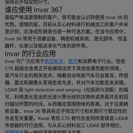
保持近乎恒定的尺寸。
谁应使用 Invar 36？
面临严格温度限制的客户，很可能会认识到使用 Invar 36 的
优势。遗憾的是，目前从实心材料进行机械加工的客户并未
意识到，近净成形铸造也是一种可选方案。在当今应用中，
Invar 36 常用于测量设备、精密机械系统、激光部件、恒温
器杆、仪表以及输送液化气体的部件等。
Invar 的行业应用
Invar 可广泛应用于
航空航天
、
医疗
和消费电子行业。但低
CTE 超级合金真正开始展现出优于其他金属性能的领域，
是汽车行业的相关技术。随着自动驾驶汽车日益普及，传感
器、雷达和摄像头变得愈发先进，并对汽车功能愈发关键。
LiDAR 是 light detection and ranging（光探测与测距）的缩
写，利用激光发出的光波计算光线到达物体或表面并反射回
扫描仪所需的时间，从而确定周围物体的距离。对于这类精
密设备，Invar 36 等具有近乎恒定尺寸和长期尺寸稳定性的
合金至关重要。Kovar 等低 CTE 替代合金同样是铸造 LiDAR
传感器的可行选择。与从实心材料加工 LiDAR 部件相比，
熔模铸造
是一种经济高效的解决方案。