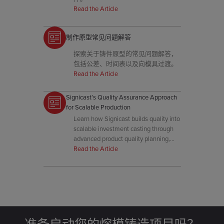
Read the Article
制作原型常见问题解答
探索关于铸件原型的常见问题解答，
包括公差、时间表以及向模具过渡。
Read the Article
Signicast’s Quality Assurance Approach
for Scalable Production
Learn how Signicast builds quality into
scalable investment casting through
advanced product quality planning,
real-time process controls, early
Read the Article
customer involvement, and
automation.