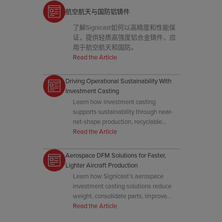
航空航天与国防铝铸件
了解Signicast如何以高精度和性能保
证，提供轻质高强度铝合金铸件，应
用于航空航天和国防。
Read the Article
Driving Operational Sustainability With
Investment Casting
Learn how investment casting
supports sustainability through near-
net-shape production, recyclable
materials, and energy-efficient
Read the Article
manufacturing.
Aerospace DFM Solutions for Faster,
Lighter Aircraft Production
Learn how Signicast's aerospace
investment casting solutions reduce
weight, consolidate parts, improve
performance, and speed production.
Read the Article