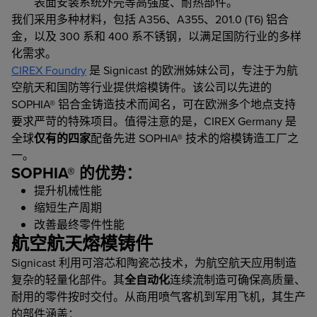
表面安装系统外壳等高强度、耐热部件。
我们采用多种材料，包括 A356、A355、201.0 (T6) 铝合
金，以及 300 系和 400 系不锈钢，以满足国防行业的多样
化需求。
CIREX Foundry
是 Signicast 的欧洲姊妹公司，专注于为航
空航天和国防等行业提供熔模铸件。该公司以先进的
SOPHIA® 铝合金铸造技术而闻名，可在欧洲多个地点支持
要求严苛的特殊项目。值得注意的是，CIREX Germany 是
全球
仅有的四家
配备先进 SOPHIA® 技术的熔模铸造工厂之
一。
SOPHIA® 的优势：
提升机械性能
缩短生产周期
改善最终零件性能
航空航天熔模铸件
Signicast 利用可溶芯和陶瓷芯技术，为航空航天应用制造
复杂的轻量化部件。其
全自动化
连续流制造可确保高质量、
耐用的零件按时交付。从商用喷气客机到军用飞机，其生产
的部件涵盖：