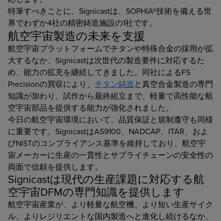
特筆すべきことに、Signicastは、SOPHIA®技術を備える世
界でわずか4社の精密鋳造施設の1社です。
航空宇宙製造の未来を支援
航空宇宙プラットフォームでチタンや特殊合金の採用が拡
大するなか、Signicastは次世代の製造要件に対応するた
め、能力の拡充を継続してきました。同社によるFS
Precisionの買収により、
チタン鋳造
と真空合金製造の専門
知識が加わり、試作から最終組立まで、軽量で高性能な航
空宇宙部品を提供する能力が強化されました。
今日の航空宇宙環境において、品質保証と規制遵守も同様
に重要です。SignicastはAS9100、NADCAP、ITAR、およ
びNISTのコンプライアンス基準を維持しており、航空宇
宙メーカーに生産の一貫性とサプライチェーンの安全性の
両面で信頼を提供します。
Signicastは現代の生産課題に対応する航
空宇宙DFMの専門知識を提供します
航空宇宙産業が、より軽量な航空機、より短い生産サイク
ル、よりレジリエントな国内製造へと進化し続けるなか、