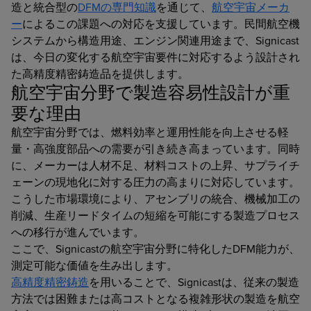
造と統合型の
DFMの専門知識
を通じて、
航空宇宙メーカ
ー
によるこの課題への対応を支援しています。民間航空機
システムから構造用途、エンジン関連用途まで、Signicast
は、今日の変化する航空宇宙要件に対応するよう設計され
た高精度精密鋳造品を提供します。
航空宇宙分野で製造容易性設計が重
要な理由
航空宇宙分野では、燃料効率と運用性能を向上させる軽
量・高強度部品への需要が引き続き高まっています。同時
に、メーカーは人材不足、材料コストの上昇、サプライチ
ェーンの現地化に対する圧力の高まりに対応しています。
こうした市場環境により、アセンブリの統合、機械加工の
削減、生産リードタイムの短縮を可能にする製造プロセス
への移行が進んでいます。
ここで、Signicastの航空宇宙分野に特化したDFM能力が、
測定可能な価値を生み出します。
高精度精密鋳造
を用いることで、Signicastは、従来の製造
方法では困難または高コストとなる複雑形状の製造を航空