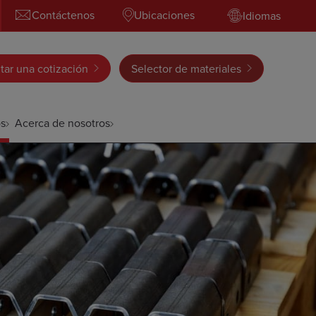
Contáctenos
Ubicaciones
Idiomas
itar una cotización
Selector de materiales
s
Acerca de nosotros