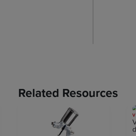
Related Resources
V
V
d