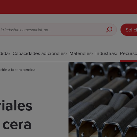
Solic
Fundición a la cera perdida para la industria aeroespacial, opciones de acabado superficial, etc.
dida
Capacidades adicionales
Materiales
Industrias
Recurso
ción a la cera perdida
iales
 cera