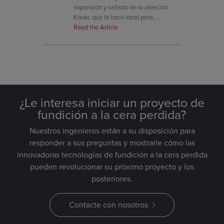
expansión y sellado de la aleación
Kovar, que la hace ideal para
componentes herméticos en conjuntos
Read the Article
electrónicos.
¿Le interesa iniciar un proyecto de
fundición a la cera perdida?
Nuestros ingenieros están a su disposición para
responder a sus preguntas y mostrarle cómo las
innovadoras tecnologías de fundición a la cera perdida
pueden revolucionar su próximo proyecto y los
posteriores.
Contacte con nosotros