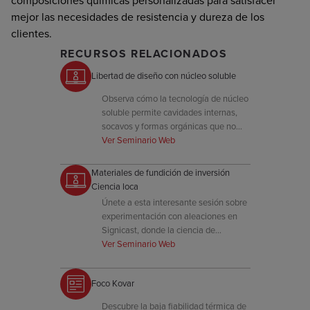
composiciones químicas personalizadas para satisfacer
mejor las necesidades de resistencia y dureza de los
clientes.
RECURSOS RELACIONADOS
Libertad de diseño con núcleo soluble
Observa cómo la tecnología de núcleo
soluble permite cavidades internas,
socavos y formas orgánicas que no
son posibles con herramientas
Ver Seminario Web
tradicionales.
Materiales de fundición de inversión
Ciencia loca
Únete a esta interesante sesión sobre
experimentación con aleaciones en
Signicast, donde la ciencia de
materiales se encuentra con la
Ver Seminario Web
fabricación para resolver problemas de
ingeniería únicos.
Foco Kovar
Descubre la baja fiabilidad térmica de