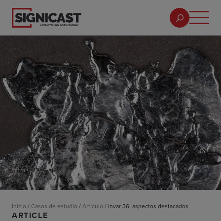
Inicio
/
Casos de estudio
/
Artículo
/
Invar 36: aspectos destacados
ARTICLE