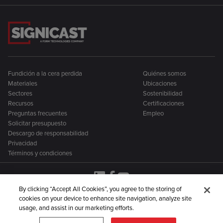
Fundición a la cera perdida
Quiénes somos
Materiales
Ubicaciones
Sectores
Sostenibilidad
Recursos
Certificaciones
Preguntas frecuentes
Empleo
Solicitar presupuesto
Descargo de responsabilidad
Privacidad
Términos y condiciones
By clicking “Accept All Cookies”, you agree to the storing of
cookies on your device to enhance site navigation, analyze site
Signicast forma parte de una familia más amplia de
usage, and assist in our marketing efforts.
empresas de fabricación de metales: