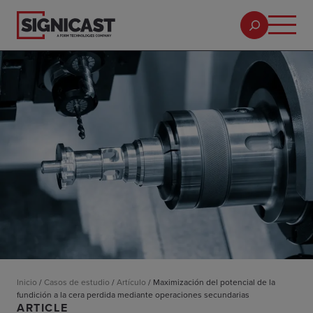
Inicio
/
Casos de estudio
/
Artículo
/
Maximización del potencial de la
fundición a la cera perdida mediante operaciones secundarias
ARTICLE