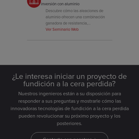
inversión con aluminio
Descubre cómo las aleaciones de
aluminio ofrecen una combinación
ganadora de resistencia,
mecanizabilidad y reducción de peso
Ver Seminario Web
en aplicaciones de colada de
precisión.
¿Le interesa iniciar un proyecto de
fundición a la cera perdida?
Nuestros ingenieros están a su disposición para
responder a sus preguntas y mostrarle cómo las
innovadoras tecnologías de fundición a la cera perdida
pueden revolucionar su próximo proyecto y los
posteriores.