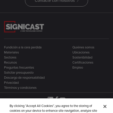
Contacte con nosotros
Fundición a la cera perdida
Quiénes somos
Materiales
Ubicaciones
Sectores
Sostenibilidad
Recursos
Certificaciones
Preguntas frecuentes
Empleo
Solicitar presupuesto
Descargo de responsabilidad
Privacidad
Términos y condiciones
By clicking “Accept All Cookies”, you agree to the storing of
cookies on your device to enhance site navigation, analyze site