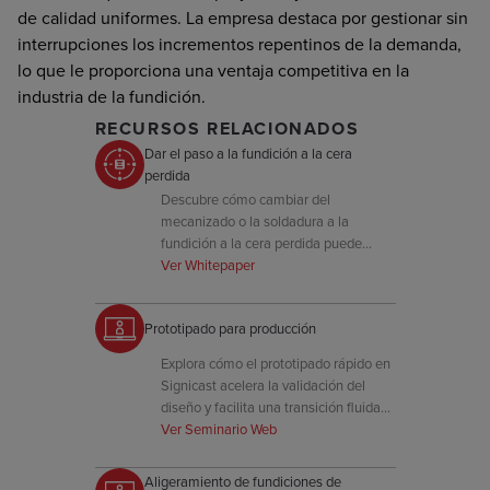
de calidad uniformes. La empresa destaca por gestionar sin
interrupciones los incrementos repentinos de la demanda,
lo que le proporciona una ventaja competitiva en la
industria de la fundición.
RECURSOS RELACIONADOS
Dar el paso a la fundición a la cera
perdida
Descubre cómo cambiar del
mecanizado o la soldadura a la
fundición a la cera perdida puede
reducir costes, simplificar ensamblajes
Ver Whitepaper
y mejorar la consistencia dimensional.
Prototipado para producción
Explora cómo el prototipado rápido en
Signicast acelera la validación del
diseño y facilita una transición fluida
hacia una producción escalable y
Ver Seminario Web
repetible.
Aligeramiento de fundiciones de