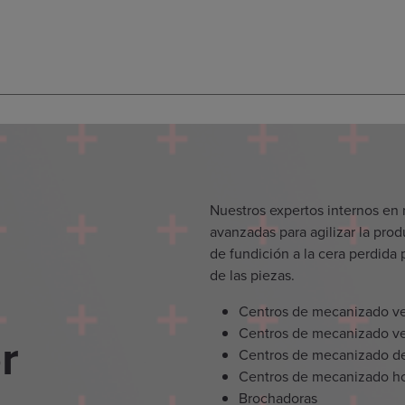
Nuestros expertos internos en 
avanzadas para agilizar la pro
de fundición a la cera perdida
de las piezas.
Centros de mecanizado ver
Centros de mecanizado ver
r
Centros de mecanizado de
Centros de mecanizado ho
Brochadoras