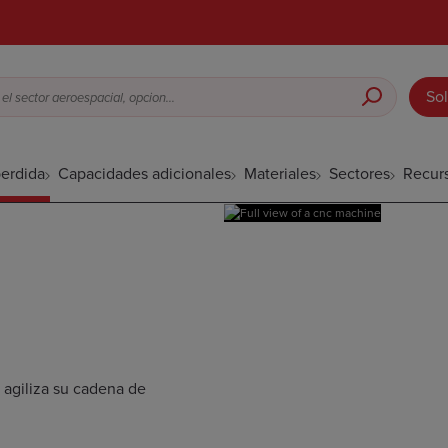
Sol
Fundición a la cera perdida para el sector aeroespacial, opciones de acabado superficial, etc.
perdida
Capacidades adicionales
Materiales
Sectores
Recur
 agiliza su cadena de