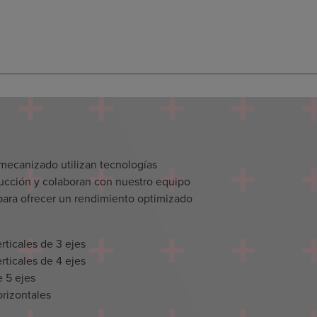
mecanizado utilizan tecnologías
ducción y colaboran con nuestro equipo
 para ofrecer un rendimiento optimizado
ticales de 3 ejes
ticales de 4 ejes
 5 ejes
rizontales