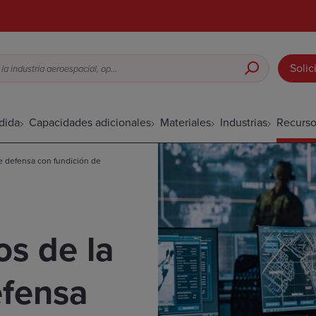
Solic
Fundición a la cera perdida para la industria aeroespacial, opciones de acabado superficial, etc.
dida
Capacidades adicionales
Materiales
Industrias
Recurso
e defensa con fundición de
os de la
efensa