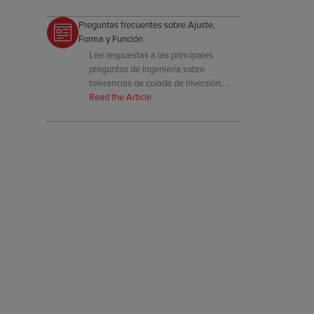
tradicionales.
Preguntas frecuentes sobre Ajuste,
Forma y Función
Lee respuestas a las principales
preguntas de ingeniería sobre
tolerancias de colada de inversión,
grosor de pared, factores de retracción
Read the Article
y estrategias de control dimensional.