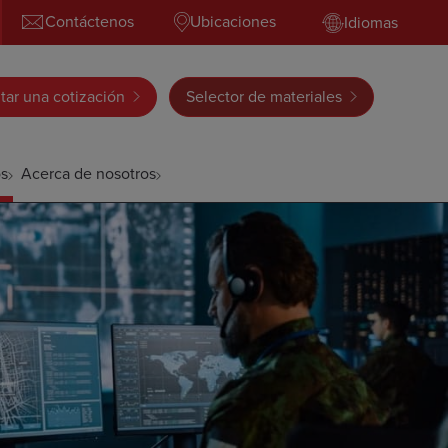
Contáctenos
Ubicaciones
Idiomas
itar una cotización
Selector de materiales
s
Acerca de nosotros