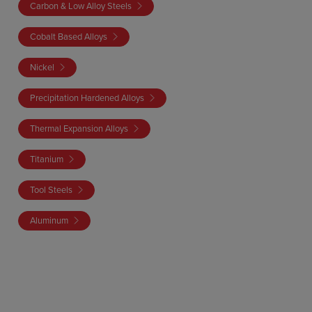
Carbon & Low Alloy Steels
Cobalt Based Alloys
Nickel
Precipitation Hardened Alloys
Thermal Expansion Alloys
Titanium
Tool Steels
Aluminum