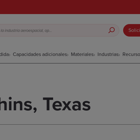
Solic
Fundición a la cera perdida para la industria aeroespacial, opciones de acabado superficial, etc.
dida
Capacidades adicionales
Materiales
Industrias
Recurso
hins, Texas