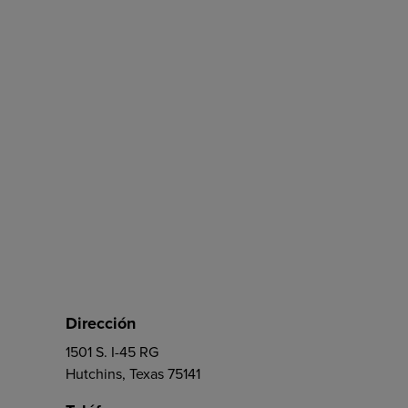
Dirección
1501 S. I-45 RG
Hutchins, Texas 75141