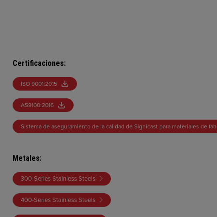
Certificaciones
:
ISO 9001:2015
AS9100:2016
Sistema de aseguramiento de la calidad de Signicast para materiales de fab
Metales
:
300-Series Stainless Steels
400-Series Stainless Steels