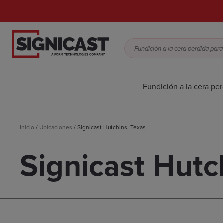
Fundición a la cera per
Inicio
/
Ubicaciones
/
Signicast Hutchins, Texas
Signicast Hutc