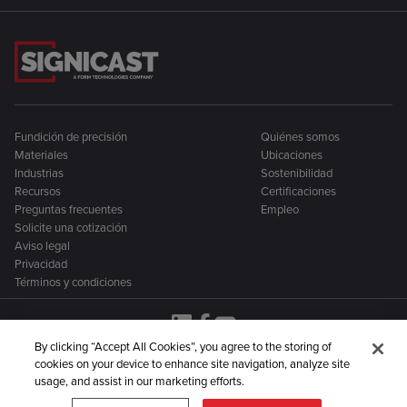
Fundición de precisión
Quiénes somos
Materiales
Ubicaciones
Industrias
Sostenibilidad
Recursos
Certificaciones
Preguntas frecuentes
Empleo
Solicite una cotización
Aviso legal
Privacidad
Términos y condiciones
By clicking “Accept All Cookies”, you agree to the storing of
cookies on your device to enhance site navigation, analyze site
Signicast forma parte de una familia más amplia de
usage, and assist in our marketing efforts.
empresas de manufactura metálica: