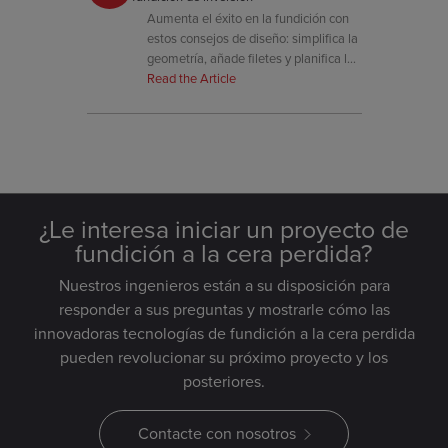
Aumenta el éxito en la fundición con
estos consejos de diseño: simplifica la
geometría, añade filetes y planifica la
reducción — directamente de los
Read the Article
ingenieros de Signicast.
¿Le interesa iniciar un proyecto de
fundición a la cera perdida?
Nuestros ingenieros están a su disposición para
responder a sus preguntas y mostrarle cómo las
innovadoras tecnologías de fundición a la cera perdida
pueden revolucionar su próximo proyecto y los
posteriores.
Contacte con nosotros