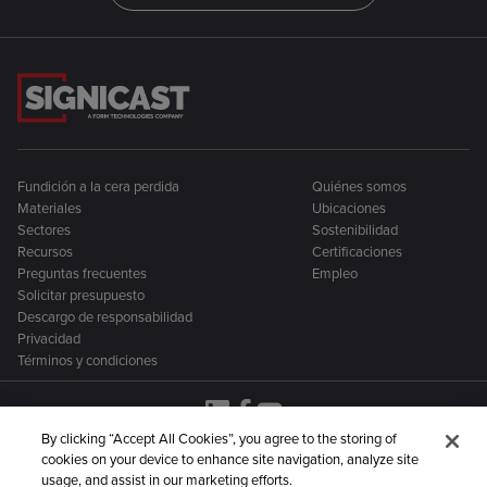
Fundición a la cera perdida
Quiénes somos
Materiales
Ubicaciones
Sectores
Sostenibilidad
Recursos
Certificaciones
Preguntas frecuentes
Empleo
Solicitar presupuesto
Descargo de responsabilidad
Privacidad
Términos y condiciones
By clicking “Accept All Cookies”, you agree to the storing of
cookies on your device to enhance site navigation, analyze site
Signicast forma parte de una familia más amplia de
usage, and assist in our marketing efforts.