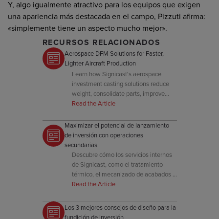
Y, algo igualmente atractivo para los equipos que exigen
una apariencia más destacada en el campo, Pizzuti afirma:
«simplemente tiene un aspecto mucho mejor».
RECURSOS RELACIONADOS
Aerospace DFM Solutions for Faster,
Lighter Aircraft Production
Learn how Signicast's aerospace
investment casting solutions reduce
weight, consolidate parts, improve
performance, and speed production.
Read the Article
Maximizar el potencial de lanzamiento
de inversión con operaciones
secundarias
Descubre cómo los servicios internos
de Signicast, como el tratamiento
térmico, el mecanizado de acabados e
inspección, completan tu fundición de
Read the Article
inversión hasta la especificación final.
Los 3 mejores consejos de diseño para la
fundición de inversión