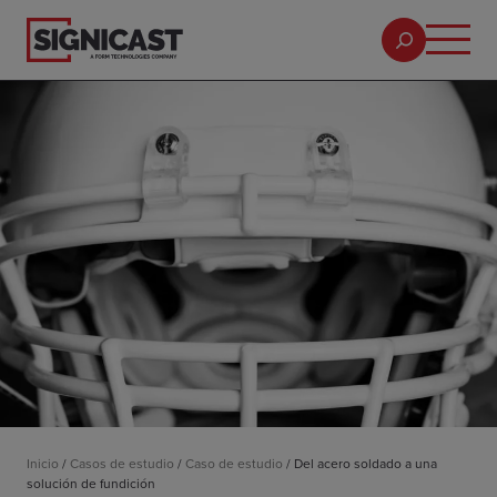
Inicio
/
Casos de estudio
/
Caso de estudio
/
Del acero soldado a una
solución de fundición