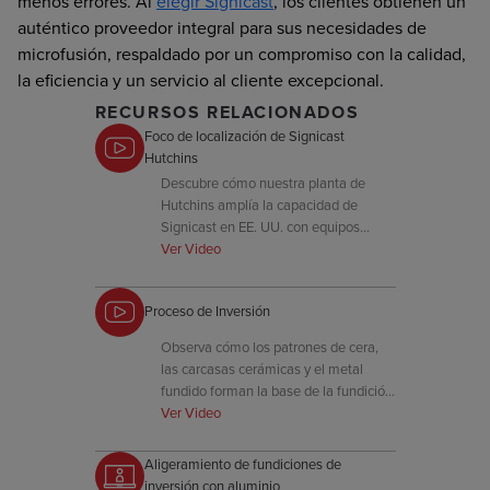
menos errores. Al
elegir Signicast
, los clientes obtienen un
auténtico proveedor integral para sus necesidades de
microfusión, respaldado por un compromiso con la calidad,
la eficiencia y un servicio al cliente excepcional.
RECURSOS RELACIONADOS
Foco de localización de Signicast
Hutchins
Descubre cómo nuestra planta de
Hutchins amplía la capacidad de
Signicast en EE. UU. con equipos
modernos y un rápido rendimiento de
Ver Video
componentes críticos.
Proceso de Inversión
Observa cómo los patrones de cera,
las carcasas cerámicas y el metal
fundido forman la base de la fundición
de inversión—diseñada con precisión
Ver Video
por Signicast.
Aligeramiento de fundiciones de
inversión con aluminio