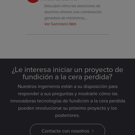
Descubre cómo las aleaciones de
aluminio ofrecen una combinación
ganadora de resistencia,
mecanizabilidad y reducción de peso
Ver Seminario Web
en aplicaciones de colada de
precisión.
¿Le interesa iniciar un proyecto de
fundición a la cera perdida?
Nuestros ingenieros están a su disposición para
responder a sus preguntas y mostrarle cómo las
innovadoras tecnologías de fundición a la cera perdida
pueden revolucionar su próximo proyecto y los
posteriores.
Contacte con nosotros