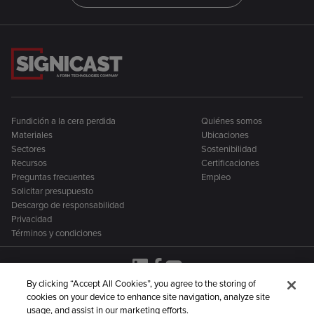
Fundición a la cera perdida
Quiénes somos
Materiales
Ubicaciones
Sectores
Sostenibilidad
Recursos
Certificaciones
Preguntas frecuentes
Empleo
Solicitar presupuesto
Descargo de responsabilidad
Privacidad
Términos y condiciones
By clicking “Accept All Cookies”, you agree to the storing of
cookies on your device to enhance site navigation, analyze site
Signicast forma parte de una familia más amplia de
usage, and assist in our marketing efforts.