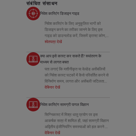
संबंधित संसाधन
निवेश कास्टिंग डिजाइन गाइड
निवेश कास्टिंग के लिए अनुकूलित भागों को
डिजाइन करने का तरीका जानने के लिए इस
गाइड को डाउनलोड करें, जिसमें ड्राफ्ट कोण,
त्रिज्या, दीवार की मोटाई और टूलींग युक्तियाँ
श्वेतपत्र देखें
शामिल हैं।
क्या आप इसे कास्ट कर सकते हैं? रूपांतरण के
माध्यम से लागत बचत
पता लगाएं कि मशीनीकृत या वेल्डेड असेंबलियों
को निवेश कास्ट घटकों में कैसे परिवर्तित करने से
विनिर्माण समय, लागत और असेंबली जटिलता
कम हो सकती है।
वेबिनार देखें
निवेश कास्टिंग सामग्री पागल विज्ञान
सिग्निकास्ट में मिश्र धातु प्रयोग पर इस
आकर्षक सत्र में शामिल हों, जहां सामग्री विज्ञान
अद्वितीय इंजीनियरिंग समस्याओं को हल करने के
लिए विनिर्माण से मिलता है।
वेबिनार देखें