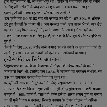
हुआ एल्युमिनियम था, जो बहुत भंगुर था। रीबार से क्षतिग्रस्त होने से बचाने
के लिए हमें असेंबली के बाद उस पर एक रक्षक लगाना पड़ता था।"
इससे पुर्जों की संख्या बढ़ गई। और मरम्मत जारी रहीं।
"हम प्रति माह 50 या 60 तक की मरम्मत कर रहे थे, और 80% से अधिक
टूटे हुए नोज़लों के कारण थीं। आप मरम्मत करते, उसे वापस भेजते, और डेढ़
महीने बाद वह फिर एक टूटे नोज़ल के साथ लौट आता। ऐसा नहीं चल
सकता। यह व्यवसाय के लिए बुरा है, ग्राहक के लिए बुरा है और हर दृष्टि से
बुरा है।"
कंपनी के लिए LoJac ब्रांड वाले उत्पाद का बड़े पैमाने पर उत्पादन करने से
पहले गुणवत्ता संबंधी समस्याओं को हल करना अनिवार्य हो गया।
इन्वेस्टमेंट कास्टिंग अपनाना
Signicast को उसके आविष्कारक से नोज़ल की विफलताओं के बारे में
जानकारी मिली थी, इसलिए जब LoJac ने व्यवसाय का प्रबंधन संभाला, तब
तक एक समाधान प्रस्तावित किया जा चुका था।
मजबूती की समस्या को दूर करने के लिए Signicast ने कार्बन स्टील
समाधान डिज़ाइन किया— एक ऐसी सामग्री जो एल्युमिनियम से कहीं अधिक
मजबूत है। Ellis कहते हैं, "साथ ही, हमने इसे दो अलग-अलग पुर्जों के बजाय
एक ही पुर्जे के रूप में बनाया," जिससे उपयोग के दौरान नोज़ल को अधिक
संरचनात्मक अखंडता मिलती। अंत में, नए पुर्जे की मशीनिंग के बजाय