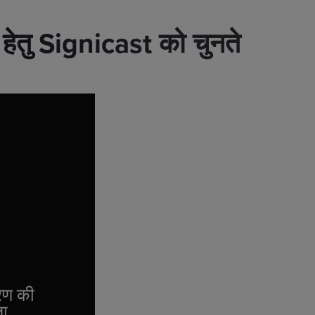
ने हेतु Signicast को चुनते
रण की
ता