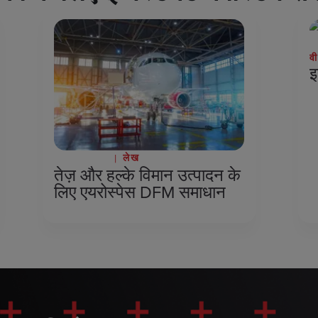
व
इ
जून ८, २०२६
लेख
तेज़ और हल्के विमान उत्पादन के
लिए एयरोस्पेस DFM समाधान