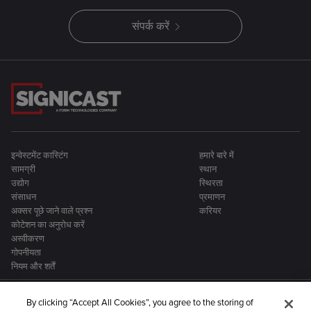
संपर्क करें
इन्वेस्टमेंट कास्टिंग
हमारे बारे में
सामग्री
स्थान
उद्योग
स्थिरता
संसाधन
प्रमाणन
अक्सर पूछे जाने वाले प्रश्न
करियर
कोटेशन का अनुरोध करें
अस्वीकरण
गोपनीयता
नियम और शर्तें
By clicking “Accept All Cookies”, you agree to the storing of