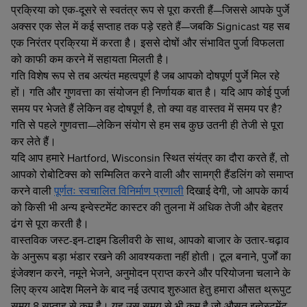
प्रक्रिया को एक-दूसरे से स्वतंत्र रूप से पूरा करती हैं—जिससे आपके पुर्जे
अक्सर एक सेल में कई सप्ताह तक पड़े रहते हैं—जबकि Signicast यह सब
एक निरंतर प्रक्रिया में करता है। इससे दोषों और संभावित पुर्जा विफलता
को काफी कम करने में सहायता मिलती है।
गति विशेष रूप से तब अत्यंत महत्वपूर्ण है जब आपको दोषपूर्ण पुर्जे मिल रहे
हों। गति और गुणवत्ता का संयोजन ही निर्णायक बात है। यदि आप कोई पुर्जा
समय पर भेजते हैं लेकिन वह दोषपूर्ण है, तो क्या वह वास्तव में समय पर है?
गति से पहले गुणवत्ता—लेकिन संयोग से हम सब कुछ उतनी ही तेजी से पूरा
कर लेते हैं।
यदि आप हमारे Hartford, Wisconsin स्थित संयंत्र का दौरा करते हैं, तो
आपको रोबोटिक्स को सम्मिलित करने वाली और सामग्री हैंडलिंग को समाप्त
करने वाली
पूर्णतः स्वचालित विनिर्माण प्रणाली
दिखाई देगी, जो आपके कार्य
को किसी भी अन्य इन्वेस्टमेंट कास्टर की तुलना में अधिक तेजी और बेहतर
ढंग से पूरा करती है।
वास्तविक जस्ट-इन-टाइम डिलीवरी के साथ, आपको बाजार के उतार-चढ़ाव
के अनुरूप बड़ा भंडार रखने की आवश्यकता नहीं होती। टूल बनाने, पुर्जों का
इंजेक्शन करने, नमूने भेजने, अनुमोदन प्राप्त करने और परियोजना चलाने के
लिए क्रय आदेश मिलने के बाद नई उत्पाद शुरुआत हेतु हमारा औसत थ्रूपुट
समय 8 सप्ताह से कम है। यह उस समय से भी कम है जो औसत इन्वेस्टमेंट