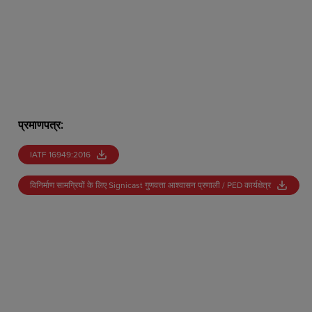
प्रमाणपत्र
:
IATF 16949:2016
विनिर्माण सामग्रियों के लिए Signicast गुणवत्ता आश्वासन प्रणाली / PED कार्यक्षेत्र