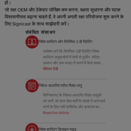
हों।
जो रक्षा OEM और ठेकेदार जोखिम कम करना, दक्षता सुधारना और घटक
विश्वसनीयता बढ़ाना चाहते हैं, वे अपनी अगली रक्षा परियोजना शुरू करने के
लिए Signicast के साथ साझेदारी करें।
संबंधित संसाधन
निवेश कास्टिंग और सिरेमिक 3 डी प्रिंटिंग
अन्वेषण करें कि सिरेमिक 3डी प्रिंटिंग निवेश
कास्टिंग अनुप्रयोगों में तेजी से टूलींग, जटिल
आकार और कम मात्रा में चलने में कैसे सक्षम
बनाती है।
वेबिनार देखें
निकेल-आधारित स्टील मिश्र धातु
सिग्निकास्ट के निकल-आधारित मिश्र धातुओं
को जानें, जो चरम सेवा शर्तों के संपर्क में आने वाले
भागों के लिए गर्मी प्रतिरोध और क्रूरता का
संयोजन करते हैं।
Read the Article
निवेश कास्टिंग डिजाइन गाइड