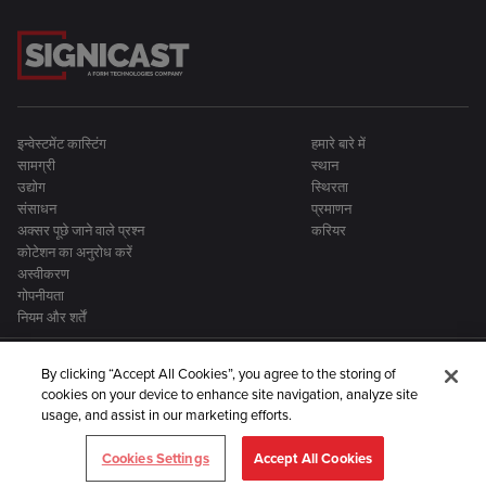
इन्वेस्टमेंट कास्टिंग
हमारे बारे में
सामग्री
स्थान
उद्योग
स्थिरता
संसाधन
प्रमाणन
अक्सर पूछे जाने वाले प्रश्न
करियर
कोटेशन का अनुरोध करें
अस्वीकरण
गोपनीयता
नियम और शर्तें
By clicking “Accept All Cookies”, you agree to the storing of
cookies on your device to enhance site navigation, analyze site
usage, and assist in our marketing efforts.
Signicast धातु विनिर्माण कंपनियों के एक बड़े समूह का हिस्सा है:
Cookies Settings
Accept All Cookies
©2024 Signicast. सर्वाधिकार सुरक्षित